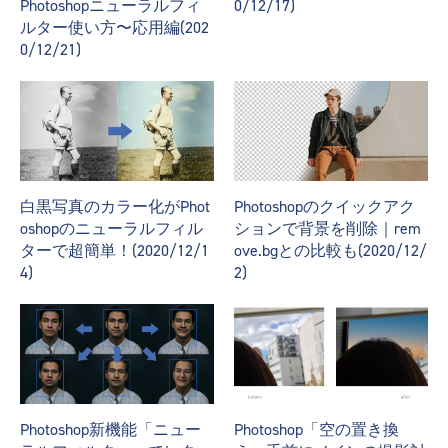
Photoshopニューラルフィ
0/12/17)
ルター使い方〜応用編(202
0/12/21)
白黒写真のカラー化がPhot
Photoshopのクイックアク
oshopのニューラルフィル
ションで背景を削除｜rem
ターで超簡単！(2020/12/1
ove.bgとの比較も(2020/12/
4)
2)
Photoshop新機能「ニュー
Photoshop「空の置き換