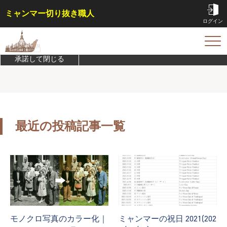
ミャンマー切り抜き職人
ログイン
このサイトは機能実現/改善のためにCookieを利用します。
プライバシ
ーポリシーを確認
TOP
承諾して閉じる
サービス内容・料金
会員特典
事例
コラム
最近の投稿記事一覧
お問い合わせ
はじめての方へ
ご依頼方法
よくある質問
モノクロ写真のカラー化｜
ミャンマーの祝日 2021(202