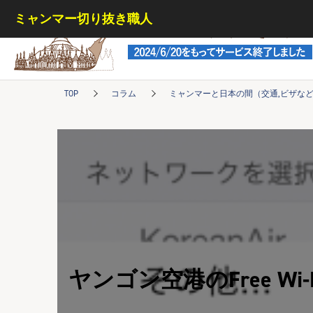
ミャンマー切り抜き職人
ミャンマー切り抜き職人
TOP
コラム
ミャンマーと日本の間（交通,ビザな
ヤンゴン空港のFree Wi-F