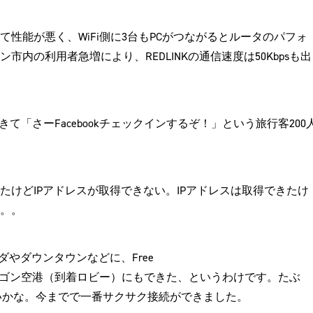
性能が悪く、WiFi側に3台もPCがつながるとルータのパフォ
内の利用者急増により、REDLINKの通信速度は50Kbpsも出
て「さーFacebookチェックインするぞ！」という旅行客200
けどIPアドレスが取得できない。IPアドレスは取得できたけ
。。。
ダやダウンタウンなどに、Free
ヤンゴン空港（到着ロビー）にもできた、というわけです。たぶ
ゃないかな。今までで一番サクサク接続ができました。