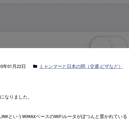
カ
0年01月22日
ミャンマーと日本の間（交通,ビザなど）
テ
ゴ
リ
になりました。
ー:
NKというWiMAXベースのWiFiルータがぽつんと置かれている