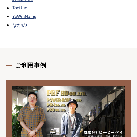
ToriJun
YeWinNaing
なかの
ご利用事例