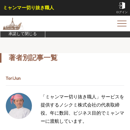
ミャンマー切り抜き職人
ログイン
このサイトは機能実現/改善のためにCookieを利用します。
プライバシ
ーポリシーを確認
TOP
承諾して閉じる
サービス内容・料金
会員特典
著者別記事一覧
事例
コラム
ToriJun
お問い合わせ
「ミャンマー切り抜き職人」サービスを
はじめての方へ
提供するノシクミ株式会社の代表取締
ご依頼方法
役。年に数回、ビジネス目的でミャンマ
よくある質問
ーに渡航しています。