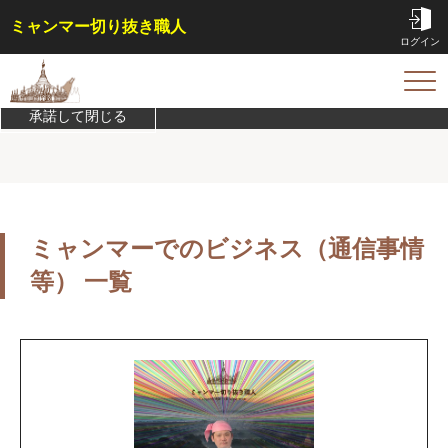
ミャンマー切り抜き職人
ログイン
このサイトは機能実現/改善のためにCookieを利用します。
プライバシ
ーポリシーを確認
TOP
承諾して閉じる
サービス内容・料金
会員特典
事例
コラム
ミャンマーでのビジネス（通信事情
お問い合わせ
等） 一覧
はじめての方へ
ご依頼方法
よくある質問