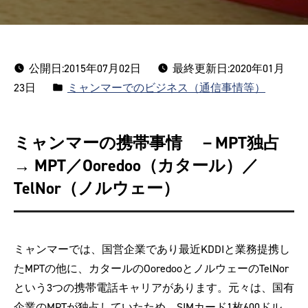
公開日:
2015年07月02日
最終更新日:2020年01月
カ
23日
ミャンマーでのビジネス（通信事情等）
テ
ゴ
ミャンマーの携帯事情 －MPT独占
リ
→ MPT／Ooredoo（カタール）／
ー:
TelNor（ノルウェー）
ミャンマーでは、国営企業であり最近KDDIと業務提携し
たMPTの他に、カタールのOoredooとノルウェーのTelNor
という3つの携帯電話キャリアがあります。元々は、国有
企業のMPTが独占していたため、SIMカード1枚600ドル