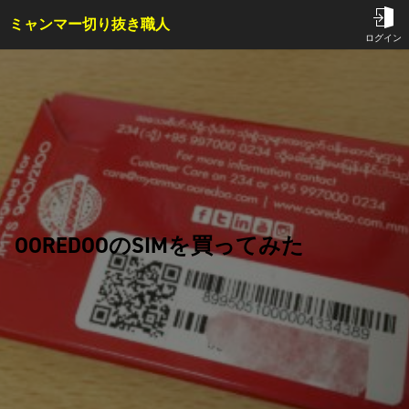
ミャンマー切り抜き職人
TOP
ログイン
サービス内容・料金
会員特典
事例
コラム
お問い合わせ
OOREDOOのSIMを買ってみた
はじめての方へ
ご依頼方法
よくある質問