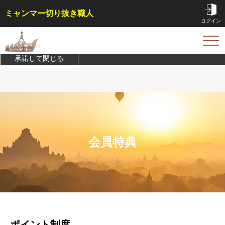
ミャンマー切り抜き職人
ログイン
このサイトは機能実現/改善のためにCookieを利用します。
プライバシ
ーポリシーを確認
TOP
承諾して閉じる
サービス内容・料金
会員特典
事例
コラム
お問い合わせ
会員特典
はじめての方へ
ご依頼方法
よくある質問
ポイント制度