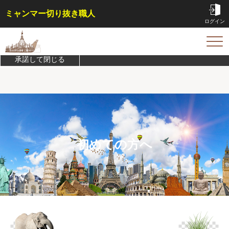
ミャンマー切り抜き職人
ログイン
このサイトは機能実現/改善のためにCookieを利用します。
プライバシ
ーポリシーを確認
TOP
承諾して閉じる
サービス内容・料金
会員特典
事例
コラム
お問い合わせ
初めての方へ
はじめての方へ
ご依頼方法
よくある質問