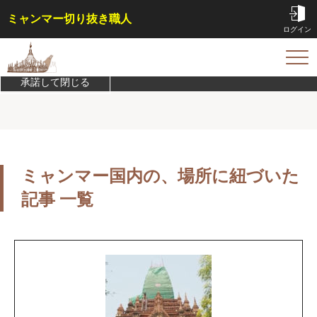
ミャンマー切り抜き職人
ログイン
このサイトは機能実現/改善のためにCookieを利用します。
プライバシ
ーポリシーを確認
TOP
承諾して閉じる
サービス内容・料金
会員特典
事例
コラム
ミャンマー国内の、場所に紐づいた
お問い合わせ
記事 一覧
はじめての方へ
ご依頼方法
よくある質問