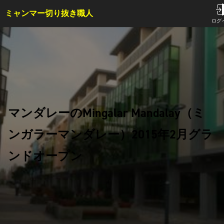
ミャンマー切り抜き職人
TOP
ログ
サービス内容・料金
会員特典
事例
コラム
お問い合わせ
マンダレーのMingalar Mandalay（ミ
ンガラーマンダレー）2015年2月グラ
はじめての方へ
ンドオープン
ご依頼方法
よくある質問