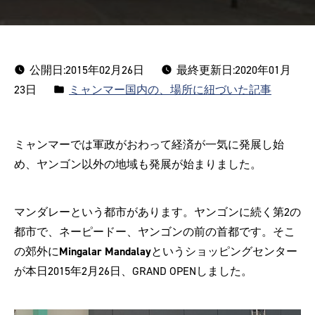
公開日:
2015年02月26日
最終更新日:2020年01月
カ
23日
ミャンマー国内の、場所に紐づいた記事
テ
ゴ
ミャンマーでは軍政がおわって経済が一気に発展し始
リ
め、ヤンゴン以外の地域も発展が始まりました。
ー:
マンダレーという都市があります。ヤンゴンに続く第2の
都市で、ネーピードー、ヤンゴンの前の首都です。そこ
の郊外に
Mingalar Mandalay
というショッピングセンター
が本日2015年2月26日、GRAND OPENしました。