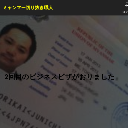
ミャンマー切り抜き職人
TOP
ログ
サービス内容・料金
会員特典
事例
コラム
お問い合わせ
2回目のビジネスビザがおりました
はじめての方へ
ご依頼方法
よくある質問