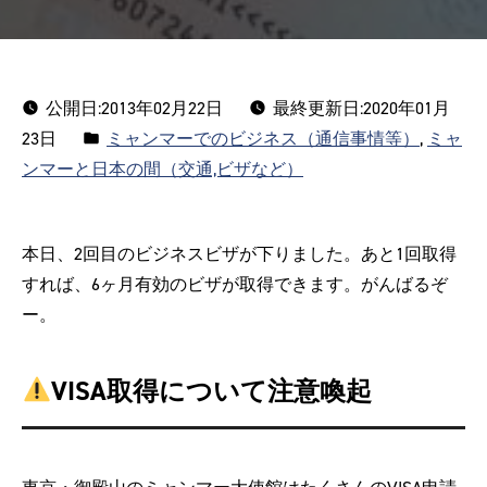
公開日:
2013年02月22日
最終更新日:2020年01月
カ
23日
ミャンマーでのビジネス（通信事情等）
,
ミャ
テ
ンマーと日本の間（交通,ビザなど）
ゴ
リ
本日、2回目のビジネスビザが下りました。あと1回取得
ー:
すれば、6ヶ月有効のビザが取得できます。がんばるぞ
ー。
VISA取得について注意喚起