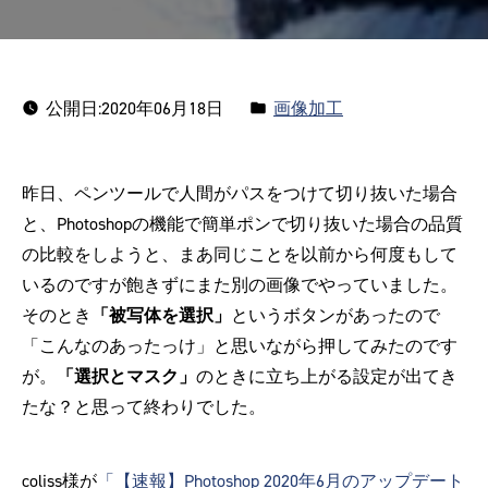
カ
公開日:
2020年06月18日
画像加工
テ
ゴ
昨日、ペンツールで人間がパスをつけて切り抜いた場合
リ
と、Photoshopの機能で簡単ポンで切り抜いた場合の品質
ー:
の比較をしようと、まあ同じことを以前から何度もして
いるのですが飽きずにまた別の画像でやっていました。
そのとき
「被写体を選択」
というボタンがあったので
「こんなのあったっけ」と思いながら押してみたのです
が。
「選択とマスク」
のときに立ち上がる設定が出てき
たな？と思って終わりでした。
coliss様が
「【速報】Photoshop 2020年6月のアップデート