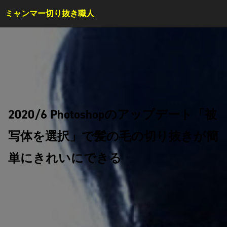
ミャンマー切り抜き職人
TOP
サービス内容・料金
会員特典
事例
コラム
お問い合わせ
2020/6 Photoshopのアップデート「被
写体を選択」で髪の毛の切り抜きが簡
はじめての方へ
単にきれいにできる
ご依頼方法
よくある質問