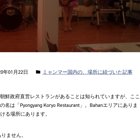
カ
0年01月22日
ミャンマー国内の、場所に紐づいた記事
テ
ゴ
朝鮮政府直営レストランがあることは知られていますが、ここ
リ
ngyang Koryo Restaurant」。Bahanエリアにありま
ー:
で行ける場所にあります。
ありません。