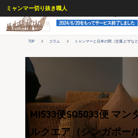
ミャンマー切り抜き職人
ミャンマー切り抜き職人
TOP
コラム
ミャンマーと日本の間（交通,ビザな
MI533便SQ5033便
ルクエア（シンガポー