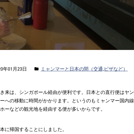
カ
0年01月23日
ミャンマーと日本の間（交通,ビザなど）
テ
ゴ
き来は、シンガポール経由が便利です。日本との直行便はヤン
リ
ーへの移動に時間がかかります。というのもミャンマー国内線
ー:
ホーなどの観光地を経由する便が多いからです。
本に帰国することにしました。