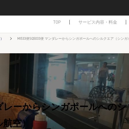
TOP
サービス内容・料金
ど）
MI533便SQ5033便 マンダレーからシンガポールへのシルクエア（シン
 マンダレーからシンガポールへのシ
ル航空）