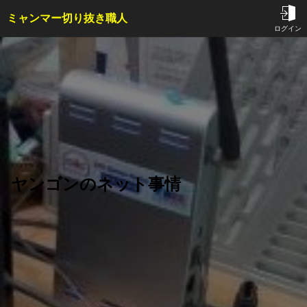
ミャンマー切り抜き職人
TOP
ログイン
サービス内容・料金
会員特典
事例
コラム
お問い合わせ
ヤンゴンのネット事情
はじめての方へ
ご依頼方法
よくある質問