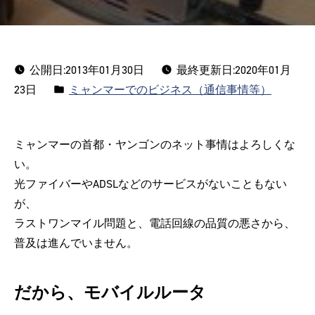
公開日:
2013年01月30日
最終更新日:2020年01月
カ
23日
ミャンマーでのビジネス（通信事情等）
テ
ゴ
ミャンマーの首都・ヤンゴンのネット事情はよろしくな
リ
い。
ー:
光ファイバーやADSLなどのサービスがないこともない
が、
ラストワンマイル問題と、電話回線の品質の悪さから、
普及は進んでいません。
だから、モバイルルータ