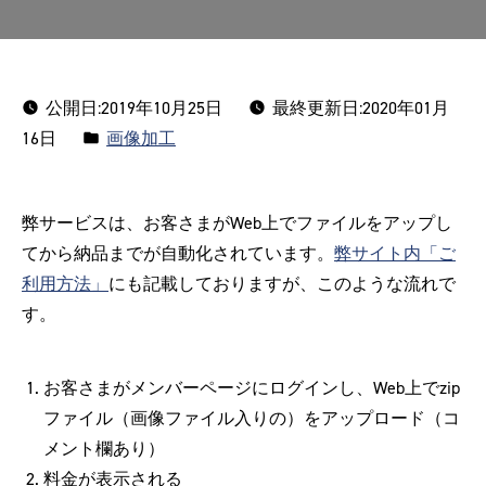
公開日:
2019年10月25日
最終更新日:2020年01月
カ
16日
画像加工
テ
ゴ
弊サービスは、お客さまがWeb上でファイルをアップし
リ
てから納品までが自動化されています。
弊サイト内「ご
ー:
利用方法」
にも記載しておりますが、このような流れで
す。
お客さまがメンバーページにログインし、Web上でzip
ファイル（画像ファイル入りの）をアップロード（コ
メント欄あり）
料金が表示される