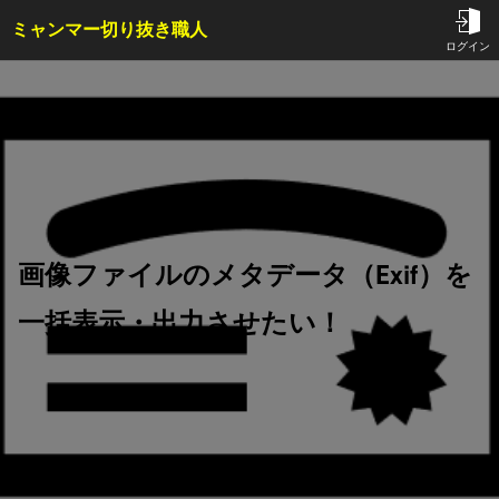
ミャンマー切り抜き職人
TOP
ログイン
サービス内容・料金
会員特典
事例
コラム
お問い合わせ
画像ファイルのメタデータ（Exif）を
一括表示・出力させたい！
はじめての方へ
ご依頼方法
よくある質問