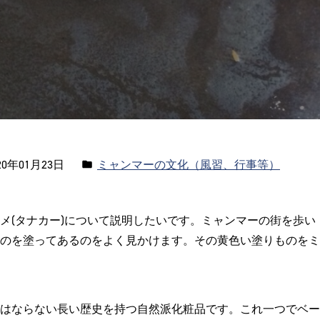
カ
0年01月23日
ミャンマーの文化（風習、行事等）
テ
ゴ
メ(タナカー)について説明したいです。ミャンマーの街を歩い
リ
のを塗ってあるのをよく見かけます。その黄色い塗りものをミ
ー:
はならない長い歴史を持つ自然派化粧品です。これ一つでベー