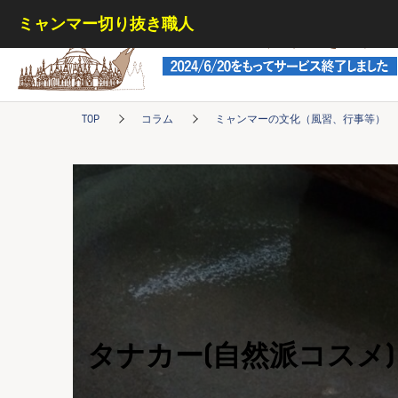
ミャンマー切り抜き職人
ミャンマー切り抜き職人
TOP
コラム
ミャンマーの文化（風習、行事等）
タナカー(自然派コスメ)