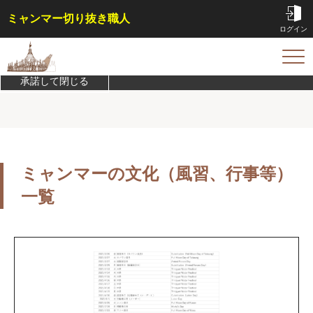
ミャンマー切り抜き職人
ログイン
このサイトは機能実現/改善のためにCookieを利用します。
プライバシ
ーポリシーを確認
TOP
承諾して閉じる
サービス内容・料金
会員特典
事例
コラム
ミャンマーの文化（風習、行事等）
お問い合わせ
一覧
はじめての方へ
ご依頼方法
よくある質問