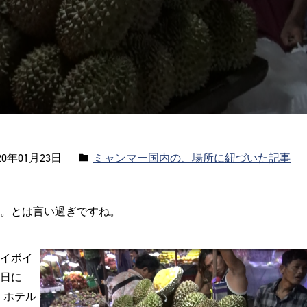
カ
0年01月23日
ミャンマー国内の、場所に紐づいた記事
テ
ゴ
。とは言い過ぎですね。
リ
ー:
イボイ
日に
、ホテル