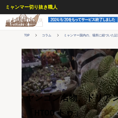
ミャンマー切り抜き職人
ミャンマー切り抜き職人
TOP
コラム
ミャンマー国内の、場所に紐づいた記
ヤンゴン名物、ドリア
「HTOO トゥ」