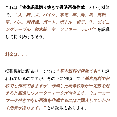
これは「
物体認識切り抜きで透過画像作成
」という機能
で、
人、猫、犬、バイク、車電、車、鳥、馬、自転
車、バス、飛行機、ボート、ボトル、椅子、牛、ダイニ
ングテーブル、植木鉢、羊、ソファー、テレビ
を認識
して切り抜けるそう。
料金は、、、
拡張機能の配布ページでは
基本無料で何枚でも
と謳
われているのですが、その下に別項目で
基本無料で何
枚でも作成できますが、作成した画像枚数が一定数を超
えると画像にウォーターマークが付きます。ウォーター
マーク付きでない画像を作成するにはご購入していただ
く必要があります。
との記載もあります。