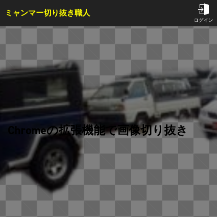
ミャンマー切り抜き職人
TOP
ログイン
サービス内容・料金
会員特典
事例
コラム
お問い合わせ
Chromeの拡張機能で画像切り抜き
はじめての方へ
ご依頼方法
よくある質問