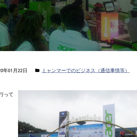
カ
0年01月22日
ミャンマーでのビジネス（通信事情等）
テ
ゴ
3に行って
リ
ー: