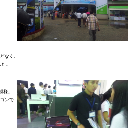
どなく、
した。
模様。
ゴンで