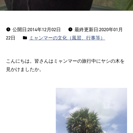
公開日:
2014年12月02日
最終更新日:2020年01月
カ
22日
ミャンマーの文化（風習、行事等）
テ
ゴ
こんにちは。皆さんはミャンマーの旅行中にヤシの木を
リ
見かけましたか。
ー: