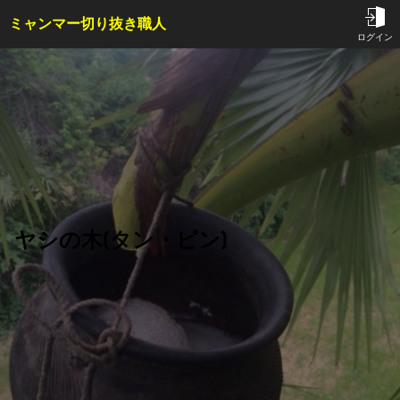
ミャンマー切り抜き職人
TOP
ログイン
サービス内容・料金
会員特典
事例
コラム
お問い合わせ
ヤシの木(タン・ピン)
はじめての方へ
ご依頼方法
よくある質問