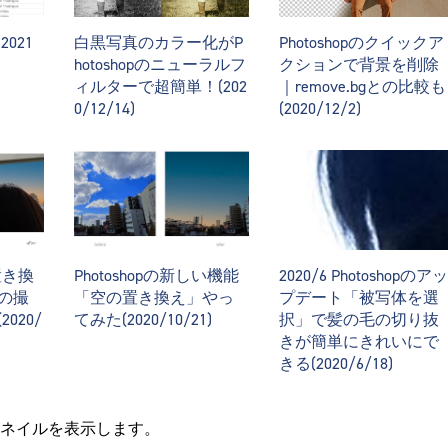
021
白黒写真のカラー化がP
Photoshopのクイックア
hotoshopのニューラルフ
クションで背景を削除
ィルターで超簡単！(202
｜remove.bgとの比較も
0/12/14)
(2020/12/2)
の置き換
Photoshopの新しい機能
2020/6 Photoshopのアッ
の撮
「空の置き換え」やっ
プデート「被写体を選
020/
てみた(2020/10/21)
択」で髪の毛の切り抜
きが簡単にきれいにで
きる(2020/6/18)
ネイルを表示します。