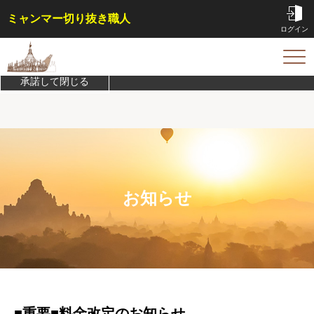
ミャンマー切り抜き職人
ログイン
このサイトは機能実現/改善のためにCookieを利用します。
プライバシ
ーポリシーを確認
TOP
承諾して閉じる
サービス内容・料金
会員特典
事例
コラム
お問い合わせ
お知らせ
はじめての方へ
ご依頼方法
よくある質問
■重要■料金改定のお知らせ