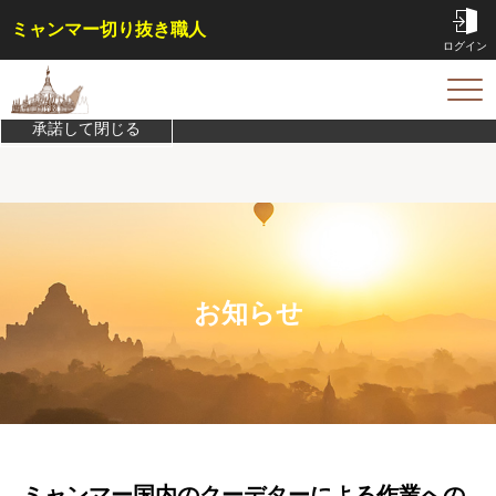
ミャンマー切り抜き職人
ログイン
このサイトは機能実現/改善のためにCookieを利用します。
プライバシ
ーポリシーを確認
TOP
承諾して閉じる
サービス内容・料金
会員特典
事例
コラム
お問い合わせ
お知らせ
はじめての方へ
ご依頼方法
よくある質問
ミャンマー国内のクーデターによる作業への