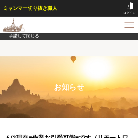
ミャンマー切り抜き職人
ログイン
このサイトは機能実現/改善のためにCookieを利用します。
プライバシ
ーポリシーを確認
TOP
承諾して閉じる
サービス内容・料金
会員特典
事例
コラム
お問い合わせ
お知らせ
はじめての方へ
ご依頼方法
よくある質問
4/2現在■作業お引受可能■です（リモートワ